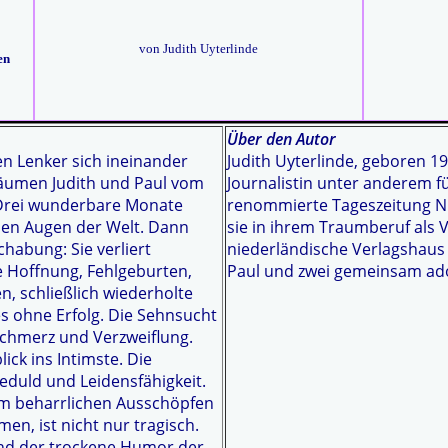
von Judith Uyterlinde
en
Über den Autor
en Lenker sich ineinander
Judith Uyterlinde, geboren 19
räumen Judith und Paul vom
Journalistin unter anderem f
. Drei wunderbare Monate
renommierte Tageszeitung NRC
 den Augen der Welt. Dann
sie in ihrem Traumberuf als 
chabung: Sie verliert
niederländische Verlagshaus 
te Hoffnung, Fehlgeburten,
Paul und zwei gemeinsam ado
n, schließlich wiederholte
es ohne Erfolg. Die Sehnsucht
Schmerz und Verzweiflung.
ick ins Intimste. Die
duld und Leidensfähigkeit.
om beharrlichen Ausschöpfen
en, ist nicht nur tragisch.
und der trockene Humor der