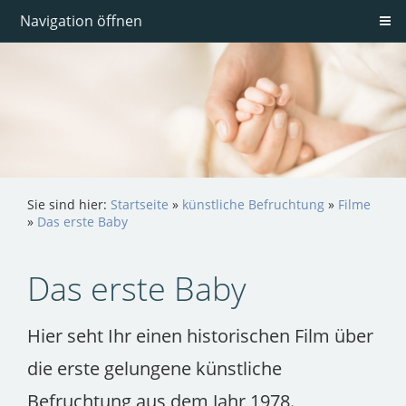
Navigation öffnen
Sie sind hier:
Startseite
»
künstliche Befruchtung
»
Filme
»
Das erste Baby
Das erste Baby
Hier seht Ihr einen historischen Film über
die erste gelungene künstliche
Befruchtung aus dem Jahr 1978.