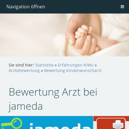
Navigation öffnen
Sie sind hier:
Startseite
»
Erfahrungen KiWu
»
Ärztebewertung
»
Bewertung Kinderwunscharzt
Bewertung Arzt bei
jameda