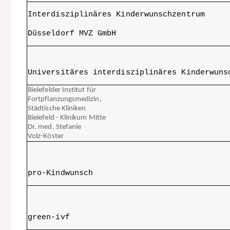
Interdisziplinäres Kinderwunschzentrum
Düsseldorf MVZ GmbH
Universitäres interdisziplinäres Kinderwun
Bielefelder Institut für
Fortpflanzungsmedizin,
Städtische Kliniken
Bielefeld - Klinikum Mitte
Dr. med. Stefanie
Volz-Köster
pro-Kindwunsch
green-ivf