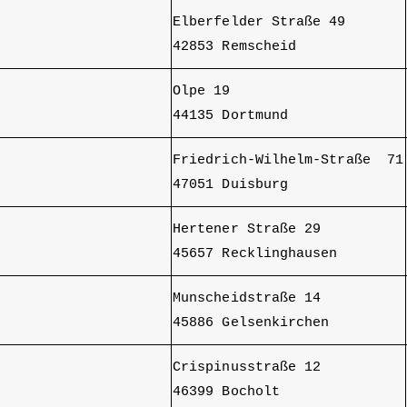
Elberfelder Straße 49
42853 Remscheid
Olpe 19
44135 Dortmund
Friedrich-Wilhelm-Straße 71
47051 Duisburg
Hertener Straße 29
45657 Recklinghausen
Munscheidstraße 14
45886 Gelsenkirchen
Crispinusstraße 12
46399 Bocholt