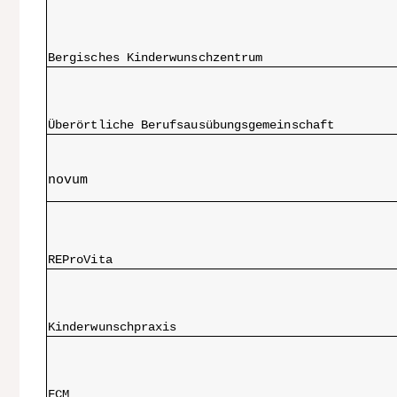
Bergisches Kinderwunschzentrum
Überörtliche Berufsausübungsgemeinschaft
novum
REProVita
Kinderwunschpraxis
FCM