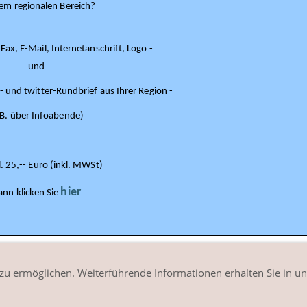
rem regionalen Bereich?
 Fax, E-Mail, Internetanschrift, Logo -
und
- und twitter-Rundbrief aus Ihrer Region -
.B. über Infoabende)
. 25,-- Euro (inkl. MWSt)
hier
ann klicken Sie
oduktionsmediziner.
 zu ermöglichen. Weiterführende Informationen erhalten Sie in un