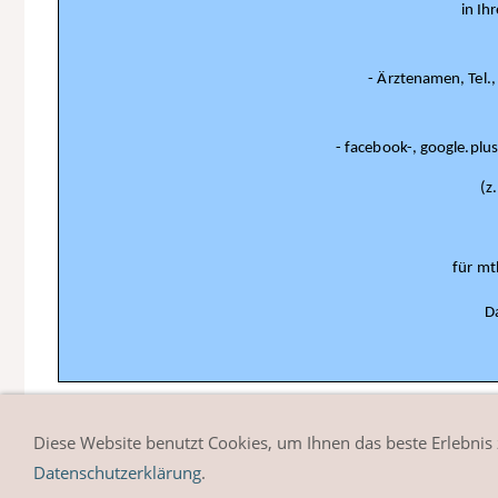
in Ih
- Ärztenamen, Tel.,
- facebook-, google.plus
(z
für mtl
D
*In dieser Übersicht nennen wir einige ausgewählte Repr
Diese Website benutzt Cookies, um Ihnen das beste Erlebnis
Datenschutzerklärung
.