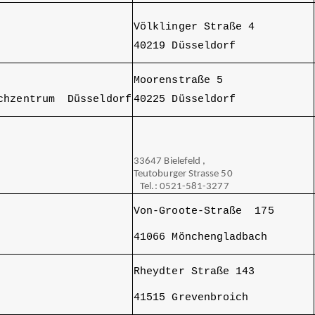
Völklinger Straße 4
40219 Düsseldorf
Moorenstraße 5
schzentrum Düsseldorf
40225 Düsseldorf
33647 Bielefeld ,
Teutoburger Strasse 50
Tel.: 0521-581-3277
Von-Groote-Straße 175
41066 Mönchengladbach
Rheydter Straße 143
41515 Grevenbroich