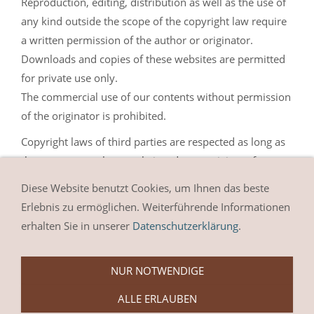
Reproduction, editing, distribution as well as the use of
any kind outside the scope of the copyright law require
a written permission of the author or originator.
Downloads and copies of these websites are permitted
for private use only.
The commercial use of our contents without permission
of the originator is prohibited.
Copyright laws of third parties are respected as long as
the contents on these websites do not originate from
the provider. Contributions of third parties on this site
Diese Website benutzt Cookies, um Ihnen das beste
are indicated as such. However, if you notice any
Erlebnis zu ermöglichen. Weiterführende Informationen
violations of copyright law, please inform us. Such
erhalten Sie in unserer
Datenschutzerklärung
.
contents will be removed immediately.
NUR NOTWENDIGE
ALLE ERLAUBEN